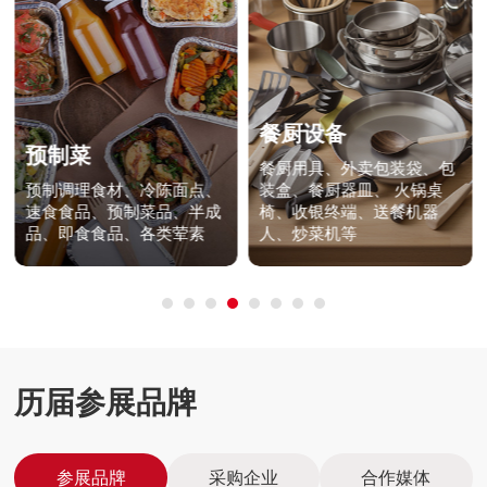
餐厨设备
预制菜
餐厨用具、外卖包装袋、包
预制调理食材、冷陈面点、
装盒、餐厨器皿、 火锅桌
速食食品、预制菜品、半成
椅、收银终端、送餐机器
品、即食食品、各类荤素
人、炒菜机等
历届参展品牌
参展品牌
采购企业
合作媒体