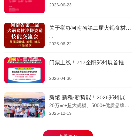
2026-06-23
揭晓
关于举办河南省第二届火锅食材冷拼姿造技能交流会暨首届雕刻、面塑、糖艺作品展演的通知 7.17-20 郑州见 7.17-20 郑州见
火锅展)于7月19...
...
2026-06-22
商机!
门票上线！717企阳郑州展首推「专业观众票」与「公众票」，从专业到实效全面升级
...
2026-04-30
新馆·新程·新势能！2026郑州展移师2期新馆，20万㎡+超大规模燃动中原！
20万㎡+超大规模、5000+优质品牌汇聚、25万+专业买家云集！2026年7月17-20日，...
2025-12-19